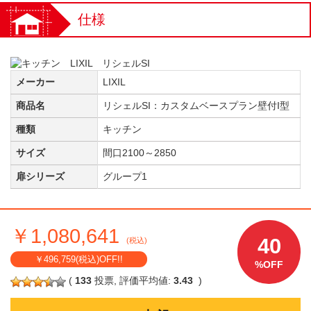
仕様
メーカー
LIXIL
商品名
リシェルSI：カスタムベースプラン壁付I型
種類
キッチン
サイズ
間口2100～2850
扉シリーズ
グループ1
￥1,080,641
40
(税込)
￥496,759(税込)OFF!!
%OFF
(
133
投票, 評価平均値:
3.43
)