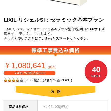
LIXIL リシェルSI：セラミック基本プラン
LIXIL リシェルSI：セラミック基本プラン壁付I型間口2100サイズ
毎日を、 美しく、 ここちよく。
美しさと使いごこちにこだわったスマートなキッチン。
￥1,080,641
40
(税込)
￥496,759(税込)OFF!!
%OFF
(
133
投票, 評価平均値:
3.43
)
内 訳
商品通常価格
￥1,241,900(税込)