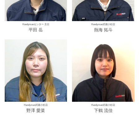
Handymanセンター 主任
Handyman武蔵小杉店
平田 岳
熱海 拓斗
Handyman武蔵小杉店
Handyman武蔵小杉店
野澤 愛菜
下鶴 流佳